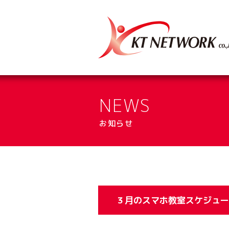
》ドコモショップ田川バイパス
》シャトレーゼ田川バイパス店
NEWS
お知らせ
３月のスマホ教室スケジュー