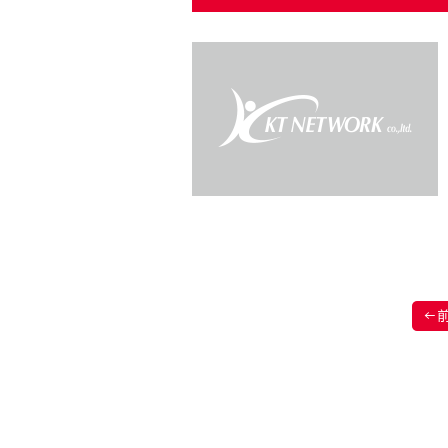
投
←
稿
ナ
ビ
ゲ