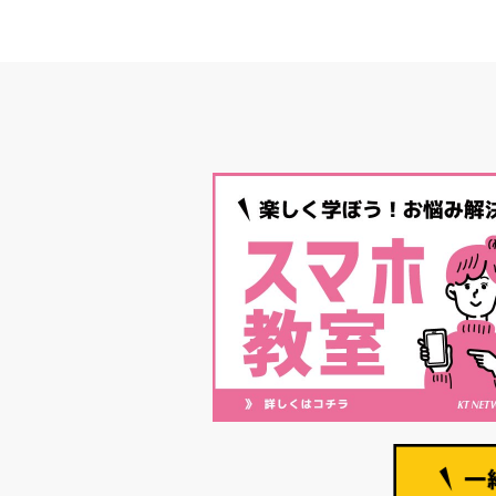
ー
シ
ョ
ン