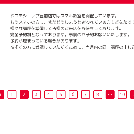
ドコモショップ豊前店ではスマホ教室を開催しています。
もうスマホの方も、まだどうしようと迷われている方もどなたで
様々な講座を準備して皆様のご来店をお待ちしております。
完全予約制
となっております。事前のご予約お願いいたします。
予約が埋まっている場合があります。
※多くの方に受講していただくために、当月内の同一講座の申し
前
1
2
3
4
5
6
7
8
…
10