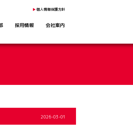
個人情報保護方針
部
採用情報
会社案内
シャトレーゼトリアス久山店
》ドコモショップ法人営業課
2026-03-01