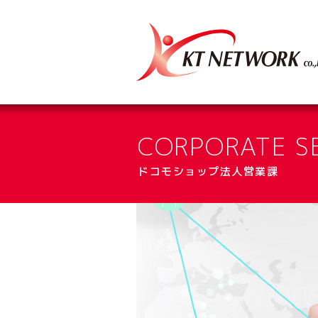
》ドコモショップ田川バイパス
》シャトレーゼ田川バイパス店
CORPORATE S
ドコモショップ法人営業課