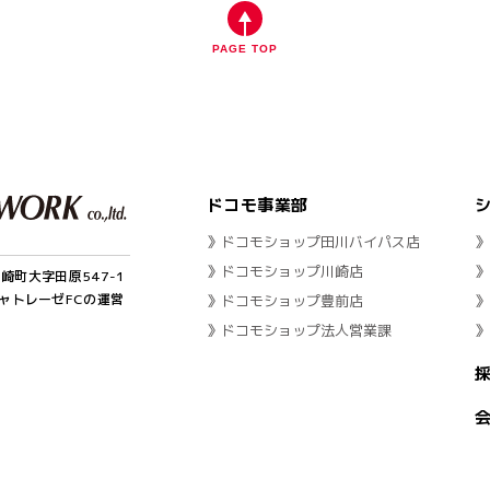
PAGE TOP
ドコモ事業部
》ドコモショップ田川バイパス店
》
》ドコモショップ川崎店
》
川崎町大字田原547-1
ャトレーゼFCの運営
》ドコモショップ豊前店
》
》ドコモショップ法人営業課
》